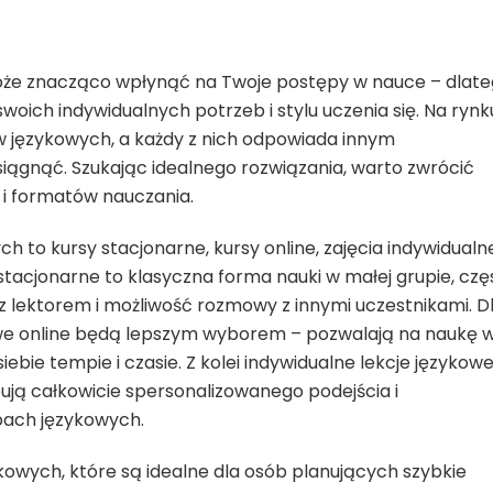
że znacząco wpłynąć na Twoje postępy w nauce – dlat
woich indywidualnych potrzeb i stylu uczenia się. Na rynk
w językowych, a każdy z nich odpowiada innym
siągnąć. Szukając idealnego rozwiązania, warto zwrócić
i formatów nauczania.
h to kursy stacjonarne, kursy online, zajęcia indywidualn
stacjonarne to klasyczna forma nauki w małej grupie, czę
 z lektorem i możliwość rozmowy z innymi uczestnikami. D
owe online będą lepszym wyborem – pozwalają na naukę 
ie tempie i czasie. Z kolei indywidualne lekcje językow
ują całkowicie spersonalizowanego podejścia i
bach językowych.
kowych, które są idealne dla osób planujących szybkie