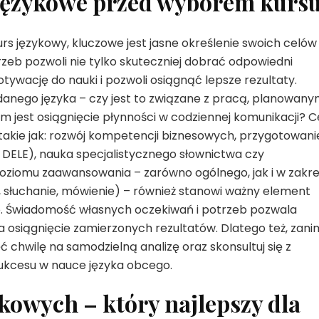
e językowe przed wyborem kurs
urs językowy, kluczowe jest jasne określenie swoich celów
zeb pozwoli nie tylko skuteczniej dobrać odpowiedni
ywację do nauki i pozwoli osiągnąć lepsze rezultaty.
danego języka – czy jest to związane z pracą, planowany
m jest osiągnięcie płynności w codziennej komunikacji? C
kie jak: rozwój kompetencji biznesowych, przygotowani
 DELE), nauka specjalistycznego słownictwa czy
poziomu zaawansowania – zarówno ogólnego, jak i w zakre
e, słuchanie, mówienie) – również stanowi ważny element
o. Świadomość własnych oczekiwań i potrzeb pozwala
 osiągnięcie zamierzonych rezultatów. Dlatego też, zani
 chwilę na samodzielną analizę oraz skonsultuj się z
ukcesu w nauce języka obcego.
kowych – który najlepszy dla