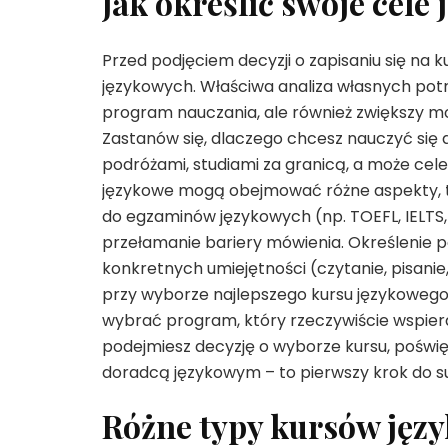
Jak określić swoje cel
Przed podjęciem decyzji o zapisaniu się na k
językowych. Właściwa analiza własnych potr
program nauczania, ale również zwiększy mot
Zastanów się, dlaczego chcesz nauczyć się 
podróżami, studiami za granicą, a może cele
językowe mogą obejmować różne aspekty, ta
do egzaminów językowych (np. TOEFL, IELTS,
przełamanie bariery mówienia. Określenie 
konkretnych umiejętności (czytanie, pisani
przy wyborze najlepszego kursu językoweg
wybrać program, który rzeczywiście wspiera
podejmiesz decyzję o wyborze kursu, poświęć
doradcą językowym – to pierwszy krok do s
Różne typy kursów języ