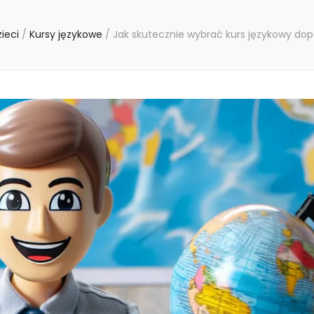
zieci
/
Kursy językowe
/
Jak skutecznie wybrać kurs językowy do