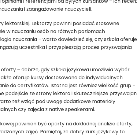
 opiniami i referencjami od byłych kursantów – ich recen
nauczania i zaangażowanie nauczycieli.
ry lektorskiej. Lektorzy powinni posiadać stosowne
enie w nauczaniu osób na różnych poziomach
gia nauczania – warto dowiedzieć się, czy szkoła oferuje
gażują uczestnika i przyspieszają proces przyswajania
oferty – dobrze, gdy szkoła językowa umożliwia wybór
także oferuje kursy dostosowane do indywidualnych
nie do certyfikatów. Istotna jest również wielkość grup –
e podejście ze strony lektora i skuteczniejsze przyswajan
warto też wziąć pod uwagę dodatkowe materiały
alnych czy zajęcia z native speakerami.
owej powinien być oparty na dokładnej analizie oferty,
adzonych zajęć. Pamiętaj, że dobry kurs językowy to