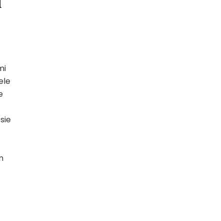
u
mi
ele
e
sie
m