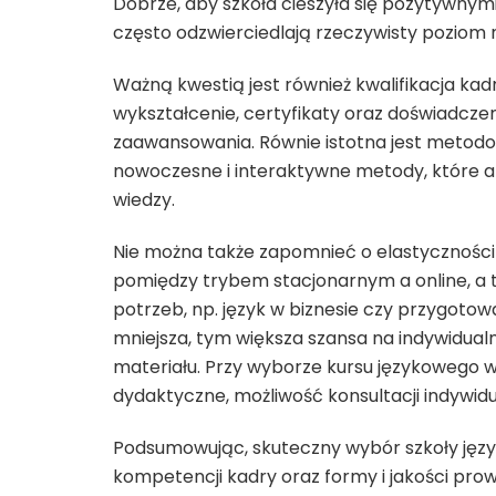
Dobrze, aby szkoła cieszyła się pozytywnymi
często odzwierciedlają rzeczywisty poziom 
Ważną kwestią jest również kwalifikacja kad
wykształcenie, certyfikaty oraz doświadcz
zaawansowania. Równie istotna jest metodolo
nowoczesne i interaktywne metody, które an
wiedzy.
Nie można także zapomnieć o elastyczności 
pomiędzy trybem stacjonarnym a online, a 
potrzeb, np. język w biznesie czy przygotowa
mniejsza, tym większa szansa na indywidualn
materiału. Przy wyborze kursu językowego 
dydaktyczne, możliwość konsultacji indywidu
Podsumowując, skuteczny wybór szkoły język
kompetencji kadry oraz formy i jakości prow