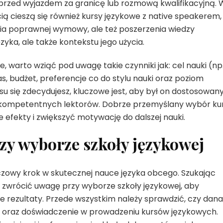
 przed wyjazdem za granicę lub rozmową kwalifikacyjną. 
ią cieszą się również kursy językowe z native speakerem,
nia poprawnej wymowy, ale też poszerzenia wiedzy
ęzyka, ale także kontekstu jego użycia.
e, warto wziąć pod uwagę takie czynniki jak: cel nauki (np
, budżet, preferencje co do stylu nauki oraz poziom
ursu się zdecydujesz, kluczowe jest, aby był on dostosowan
 kompetentnych lektorów. Dobrze przemyślany wybór ku
 efekty i zwiększyć motywację do dalszej nauki.
zy wyborze szkoły językowej
czowy krok w skutecznej nauce języka obcego. Szukając
o zwrócić uwagę przy wyborze szkoły językowej, aby
e rezultaty. Przede wszystkim należy sprawdzić, czy dana
 oraz doświadczenie w prowadzeniu kursów językowych.