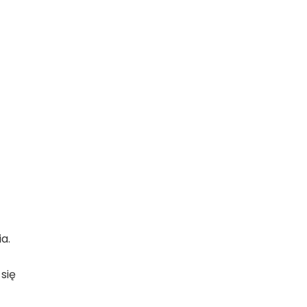
a.
się