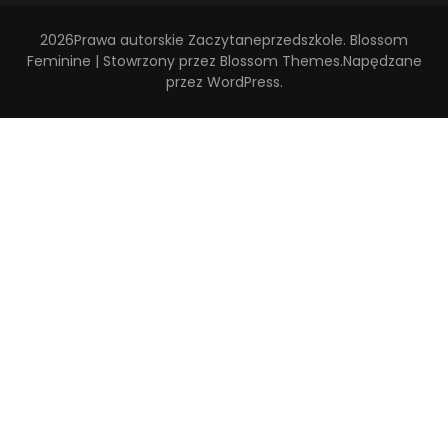
2026Prawa autorskie
Zaczytaneprzedszkole
.
Blossom
Feminine | Stowrzony przez
Blossom Themes
.Napędzane
przez
WordPress
.