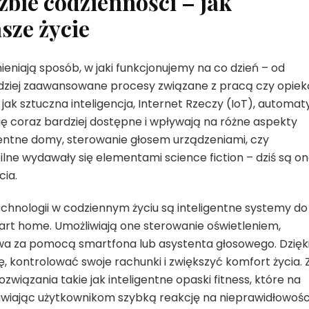
żbie codzienności – jak
sze życie
eniają sposób, w jaki funkcjonujemy na co dzień – od
rdziej zaawansowane procesy związane z pracą czy opiek
jak sztuczna inteligencja, Internet Rzeczy (IoT), automat
ę coraz bardziej dostępne i wpływają na różne aspekty
igentne domy, sterowanie głosem urządzeniami, czy
lne wydawały się elementami science fiction – dziś są o
cia.
nologii w codziennym życiu są inteligentne systemy do
rt home. Umożliwiają one sterowanie oświetleniem,
a za pomocą smartfona lub asystenta głosowego. Dzięk
kontrolować swoje rachunki i zwiększyć komfort życia. 
związania takie jak inteligentne opaski fitness, które na
iwiając użytkownikom szybką reakcję na nieprawidłowośc