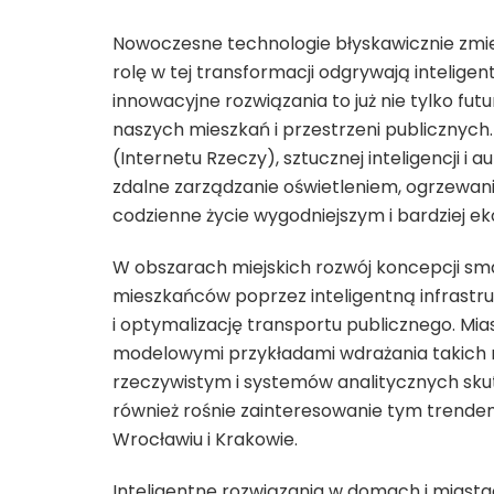
Nowoczesne technologie błyskawicznie zmien
rolę w tej transformacji odgrywają inteligen
innowacyjne rozwiązania to już nie tylko fut
naszych mieszkań i przestrzeni publicznyc
(Internetu Rzeczy), sztucznej inteligencji i
zdalne zarządzanie oświetleniem, ogrzewan
codzienne życie wygodniejszym i bardziej e
W obszarach miejskich rozwój koncepcji smar
mieszkańców poprzez inteligentną infrastru
i optymalizację transportu publicznego. Mia
modelowymi przykładami wdrażania takich r
rzeczywistym i systemów analitycznych sku
również rośnie zainteresowanie tym trende
Wrocławiu i Krakowie.
Inteligentne rozwiązania w domach i miasta