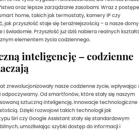
eństwa oraz lepsze zarządzanie zasobami. Wraz z postę
smart home, takich jak termostaty, kamery IP czy
jak przyszłość staje się teraźniejszością – a nasze domy 
 i świadomie. Przyszłość już dziś nabiera realnych kształt
łącznym elementem życia codziennego.
zną inteligencję – codzienne
taczają
lat zrewolucjonizowały nasze codzienne życie, wpływając
 i odpoczywamy. Od smartfonów, które stały się naszym
owaną sztuczną inteligencję, innowacje technologiczne
stością. Dzięki rozwojowi takich technologii jak
 typu Siri czy Google Assistant stały się standardowym
ych, umożliwiając szybki dostęp do informacji i