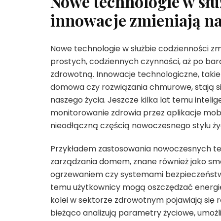
Nowe technologie w słu
innowacje zmieniają na
Nowe technologie w służbie codzienności zmi
prostych, codziennych czynności, aż po ba
zdrowotną. Innowacje technologiczne, takie 
domowa czy rozwiązania chmurowe, stają si
naszego życia. Jeszcze kilka lat temu intel
monitorowanie zdrowia przez aplikacje mobi
nieodłączną częścią nowoczesnego stylu ży
Przykładem zastosowania nowoczesnych tech
zarządzania domem, znane również jako sma
ogrzewaniem czy systemami bezpieczeństw
temu użytkownicy mogą oszczędzać energię, 
kolei w sektorze zdrowotnym pojawiają się ro
bieżąco analizują parametry życiowe, umożl