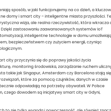
iają sposób, w jaki funkcjonujemy na co dzień, a kluczo
tne domy i smart city – inteligentne miasta przyszłości. T
urystyczna wizja, ale realna rzeczywistość, która wkracza 
h. Dzięki zastosowaniu zaawansowanych systemów IoT
 automatyzacji, inteligentne technologie w domu umożliwiaj
iem, bezpieczeństwem czy zużyciem energii, czyniąc
kologicznym.
t city przyczynia się do poprawy jakości życia
kturę, monitoring środowiska, zarządzanie ruchem ulicz
sta takie jak Singapur, Amsterdam czy Barcelona stają si
ozwiązań, które za pomocą czujników, danych w czasie
tecznie odpowiadają na potrzeby obywateli. W Polsce
m, czego dowodem są inicjatywy smart city w Gdyni,
ch to nie tylko wygoda i nowoczesność, ale również znac