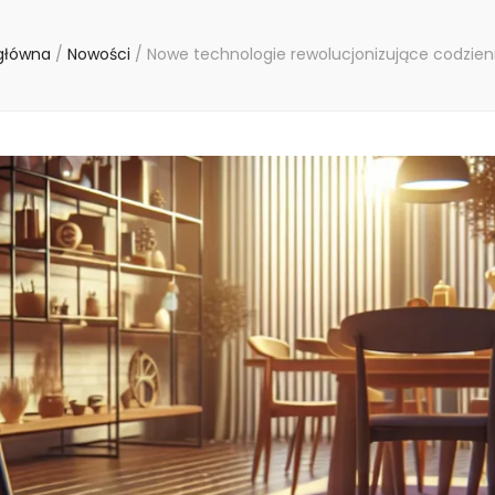
główna
/
Nowości
/
Nowe technologie rewolucjonizujące codzien