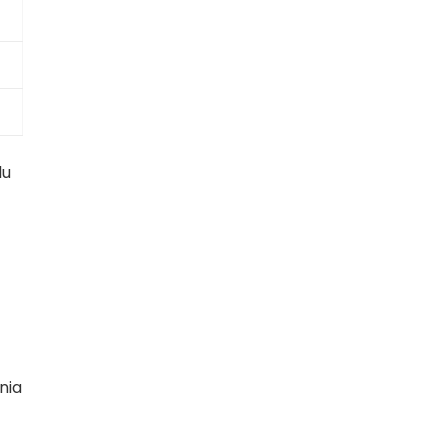
lu
nia