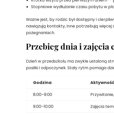
Krótka wizyta przed pierwszym dniem — p
Stopniowe wydłużanie czasu pobytu w pl
Ważne jest, by rodzic był dostępny i cierpli
nawiązują kontakty, inne potrzebują więcej 
pożegnaniach.
Przebieg dnia i zajęcia
Dzień w przedszkolu ma zwykle ustaloną str
posiłki i odpoczynek. Stały rytm pomaga dzi
Godzina
Aktywnoś
8:00–9:00
Przywitani
9:00–10:00
Zajęcia tem