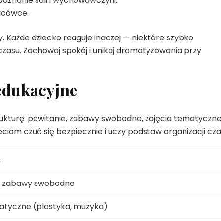
oznanie sali i wychowawczyni.
acówce.
wy. Każde dziecko reaguje inaczej — niektóre szybko
czasu. Zachowaj spokój i unikaj dramatyzowania przy
 edukacyjne
ukturę: powitanie, zabawy swobodne, zajęcia tematyczne
eciom czuć się bezpiecznie i uczy podstaw organizacji cza
ć
e, zabawy swobodne
atyczne (plastyka, muzyka)