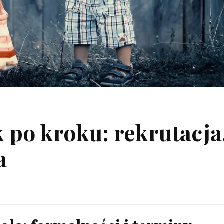
 po kroku: rekrutacja
a