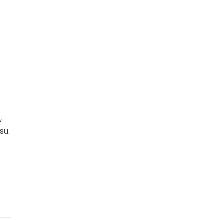
,
su.