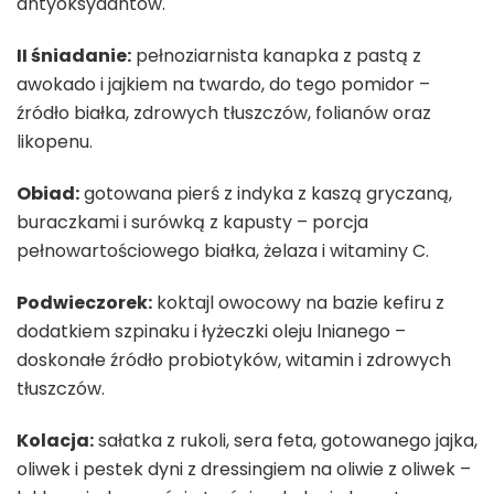
antyoksydantów.
II śniadanie:
pełnoziarnista kanapka z pastą z
awokado i jajkiem na twardo, do tego pomidor –
źródło białka, zdrowych tłuszczów, folianów oraz
likopenu.
Obiad:
gotowana pierś z indyka z kaszą gryczaną,
buraczkami i surówką z kapusty – porcja
pełnowartościowego białka, żelaza i witaminy C.
Podwieczorek:
koktajl owocowy na bazie kefiru z
dodatkiem szpinaku i łyżeczki oleju lnianego –
doskonałe źródło probiotyków, witamin i zdrowych
tłuszczów.
Kolacja:
sałatka z rukoli, sera feta, gotowanego jajka,
oliwek i pestek dyni z dressingiem na oliwie z oliwek –