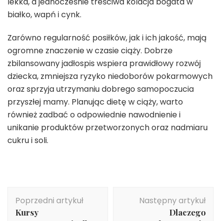
lekka, a jednocześnie treściwa kolacja bogata w
białko, wapń i cynk.
Zarówno regularność posiłków, jak i ich jakość, mają
ogromne znaczenie w czasie ciąży. Dobrze
zbilansowany jadłospis wspiera prawidłowy rozwój
dziecka, zmniejsza ryzyko niedoborów pokarmowych
oraz sprzyja utrzymaniu dobrego samopoczucia
przyszłej mamy. Planując dietę w ciąży, warto
również zadbać o odpowiednie nawodnienie i
unikanie produktów przetworzonych oraz nadmiaru
cukru i soli.
Nawigacja
Poprzedni artykuł
Następny artykuł
wpisu
Kursy
Dlaczego