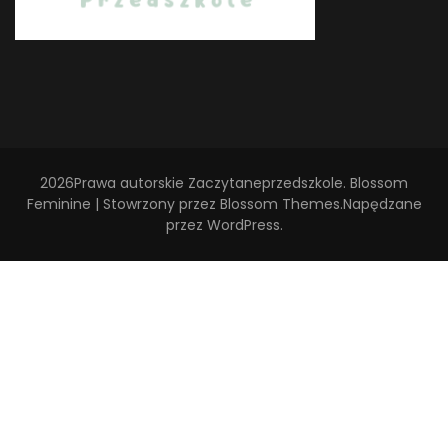
2026Prawa autorskie
Zaczytaneprzedszkole
.
Blossom
Feminine | Stowrzony przez
Blossom Themes
.Napędzane
przez
WordPress
.