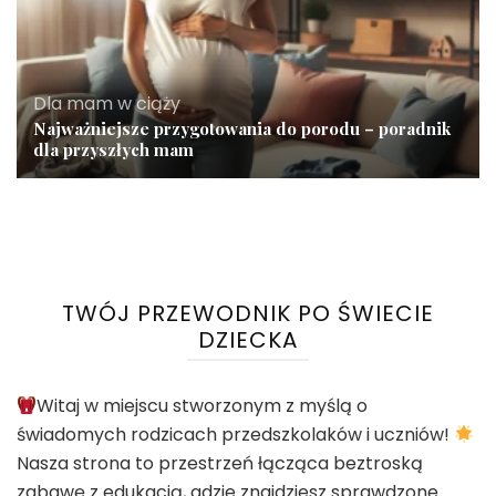
Dla mam w ciąży
Najważniejsze przygotowania do porodu – poradnik
dla przyszłych mam
TWÓJ PRZEWODNIK PO ŚWIECIE
DZIECKA
Witaj w miejscu stworzonym z myślą o
świadomych rodzicach przedszkolaków i uczniów!
Nasza strona to przestrzeń łącząca beztroską
zabawę z edukacją, gdzie znajdziesz sprawdzone