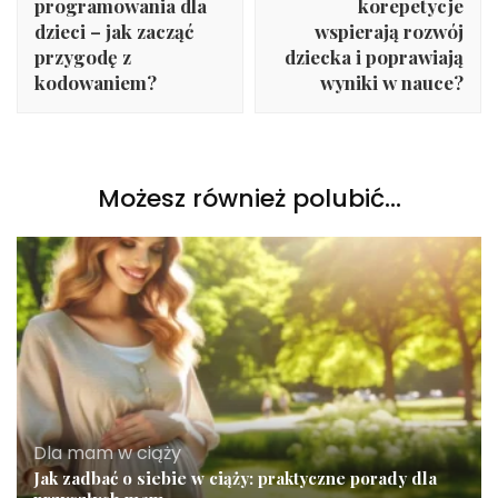
programowania dla
korepetycje
dzieci – jak zacząć
wspierają rozwój
przygodę z
dziecka i poprawiają
kodowaniem?
wyniki w nauce?
Możesz również polubić…
Dla mam w ciąży
Jak zadbać o siebie w ciąży: praktyczne porady dla