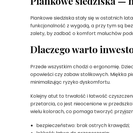
Piankowe siedziska — 
Piankowe siedziska stały się w ostatnich l
funkcjonalność z wygodą, a przy tym są bez
zalety, by zadbać o komfort maluchów podc
Dlaczego warto inwest
Przede wszystkim chodzi o ergonomię. Dziec
opowieści czy zabaw stolikowych. Miękka pi
minimalizując ryzyko dyskomfortu.
Kolejny atut to trwałość i łatwość czyszcze
przetarcia, co jest nieocenione w przedszk
wielu kolorach, co pomaga tworzyć przyjazn
bezpieczeństwo: brak ostrych krawędzi;