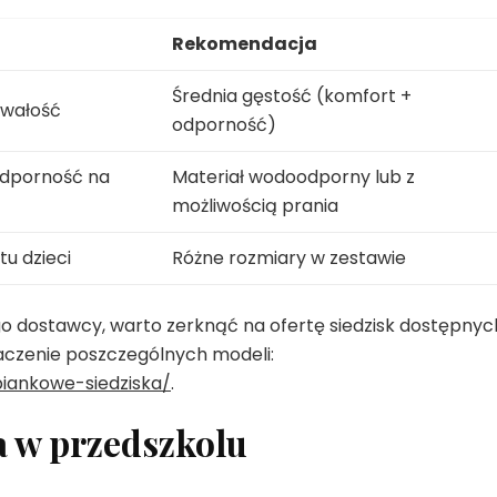
Rekomendacja
Średnia gęstość (komfort +
rwałość
odporność)
odporność na
Materiał wodoodporny lub z
możliwością prania
u dzieci
Różne rozmiary w zestawie
ego dostawcy, warto zerknąć na ofertę siedzisk dostępnyc
naczenie poszczególnych modeli:
iankowe-siedziska/
.
a w przedszkolu