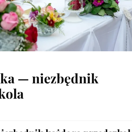
ska — niezbędnik
kola