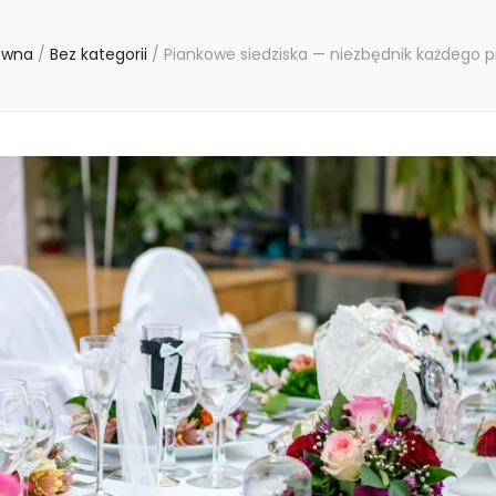
ówna
/
Bez kategorii
/
Piankowe siedziska — niezbędnik każdego p