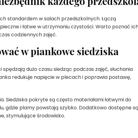
niezbędnik każdego przedszkol
atach standardem w salach przedszkolnych. Łączą
pieczne i łatwe w utrzymaniu czystości. Warto poznać ic
zas codziennych zajęć.
ować w piankowe siedziska
i spędzają dużo czasu siedząc podczas zajęć, słuchania
anka redukuje napięcie w plecach i poprawia postawę,
nia. Siedziska pokryte są często materiałami łatwymi do
olu, gdzie plamy powstają szybko. Dodatkowo dostępne s
e, stymulujące środowisko.