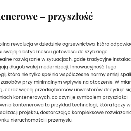
tenerowe – przyszłość
lna rewolucja w dziedzinie ogrzewnictwa, która odpowi
i swojej elastyczności i gotowości do szybkiego
ealne rozwiązanie w sytuacjach, gdzie tradycyjne instalac
ają długotrwałej modernizacji. Innowacyjność tego
i, która nie tylko spełnia współczesne normy emisji spali
 i zasobów przy minimalnym wpływie na otoczenie. W mia
, coraz więcej przedsiębiorców i inwestorów decyduje si
niach kontenerowych, co czyni je symbolem przyszłości
ownia kontenerowa
to przykład technologii, która łączy w
ealizacji projektu, dostarczając kompleksowe rozwiązani
ku nieruchomości i przemysłu.