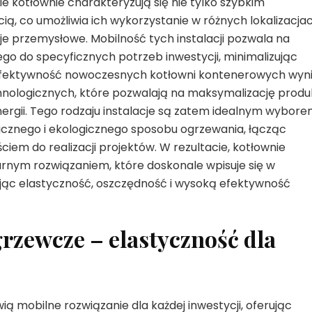
ie kotłownie charakteryzują się nie tylko szybkim
ą, co umożliwia ich wykorzystanie w różnych lokalizacja
je przemysłowe. Mobilność tych instalacji pozwala na
o do specyficznych potrzeb inwestycji, minimalizując
. Efektywność nowoczesnych kotłowni kontenerowych wyn
nologicznych, które pozwalają na maksymalizację produk
nergii. Tego rodzaju instalacje są zatem idealnym wybor
cznego i ekologicznego sposobu ogrzewania, łącząc
em do realizacji projektów. W rezultacie, kotłownie
arnym rozwiązaniem, które doskonale wpisuje się w
jąc elastyczność, oszczędność i wysoką efektywność
rzewcze – elastyczność dla
mobilne rozwiązanie dla każdej inwestycji, oferując