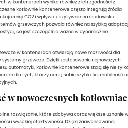
h w kontenerach wynika również z ich zgodności z
zesne kotłownie kontenerowe często integrują źródła
dukcji emisji CO2 i wpływa pozytywnie na środowisko.
ystemów grzewczych pozwala również na szybką adaptac
estycji, co jest szczególnie ważne w dynamicznie
zewcze w kontenerach otwierają nowe możliwości dla
ne systemy grzewcze. Dzięki zastosowaniu najnowszych
resu automatyki, kotłownie kontenerowe stają się nie tylk
rem dla tych, którzy cenią sobie szybkość, mobilność o
cyjnych.
ść w nowoczesnych kotłownia
lne rozwiązanie, które zdobywa coraz większe uznanie 
ości i wysokiej efektywności. Dzięki zaawansowanej